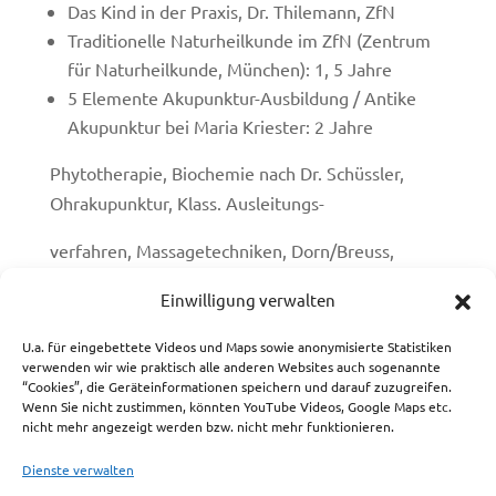
Das Kind in der Praxis, Dr. Thilemann, ZfN
Traditionelle Naturheilkunde im ZfN (Zentrum
für Naturheilkunde, München): 1, 5 Jahre
5 Elemente Akupunktur-Ausbildung / Antike
Akupunktur bei Maria Kriester: 2 Jahre
Phytotherapie, Biochemie nach Dr. Schüssler,
Ohrakupunktur, Klass. Ausleitungs-
verfahren, Massagetechniken, Dorn/Breuss,
Neuraltherapie, Eigenbluttherapie,
Einwilligung verwalten
Kinesiologie, Reflexzonenarbeit, Schröpfen,
U.a. für eingebettete Videos und Maps sowie anonymisierte Statistiken
Meridianlehre, Fußreflexzonentherapie
verwenden wir wie praktisch alle anderen Websites auch sogenannte
“Cookies”, die Geräteinformationen speichern und darauf zuzugreifen.
Ärztlich geprüfte Yogalehrerin nach Angela
Wenn Sie nicht zustimmen, könnten YouTube Videos, Google Maps etc.
nicht mehr angezeigt werden bzw. nicht mehr funktionieren.
Englmann
Dienste verwalten
Reha- und Präventionstrainerin, Übungsleiterin