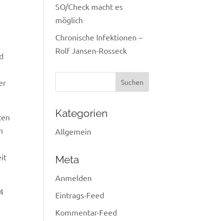
SO/Check macht es
möglich
Chronische Infektionen –
Rolf Jansen-Rosseck
nd
Suchen
er
nach:
Kategorien
ten
n
Allgemein
it
Meta
Anmelden
 4
Eintrags-Feed
Kommentar-Feed