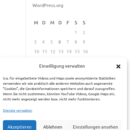
WordPress.org
M
D
M
D
F
S
S
1
2
3
4
5
6
7
8
9
10
11
12
13
14
15
16
17
18
19
20
21
22
23
Einwilligung verwalten
24
25
26
27
28
29
30
U.a. für eingebettete Videos und Maps sowie anonymisierte Statistiken
31
verwenden wir wie praktisch alle anderen Websites auch sogenannte
“Cookies”, die Geräteinformationen speichern und darauf zuzugreifen.
August 2026
Wenn Sie nicht zustimmen, könnten YouTube Videos, Google Maps etc.
« Mai
nicht mehr angezeigt werden bzw. nicht mehr funktionieren.
Dienste verwalten
Akzeptieren
Ablehnen
Einstellungen ansehen