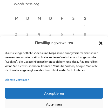
WordPress.org
M
D
M
D
F
S
S
1
2
3
4
5
6
7
8
9
10
11
12
13
14
15
Einwilligung verwalten
16
17
18
19
20
21
22
U.a. für eingebettete Videos und Maps sowie anonymisierte Statistiken
verwenden wir wie praktisch alle anderen Websites auch sogenannte
23
24
25
26
27
28
29
“Cookies”, die Geräteinformationen speichern und darauf zuzugreifen.
30
Wenn Sie nicht zustimmen, könnten YouTube Videos, Google Maps etc.
nicht mehr angezeigt werden bzw. nicht mehr funktionieren.
Juni 2025
Dienste verwalten
« März
Aug. »
Akzeptieren
Ablehnen